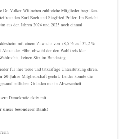
e Dr. Volker Wittneben zahlreiche Mitglieder be
grüßen.
teifreunden Karl Boch und Siegfried Prüfer. Im Bericht
eim aus den Jahren 2024 und 2025 noch einmal
 Heddesheim mit einem Zuwachs von +8,5 % auf 32,2 %
lt Alexander Föhr, obwohl der den Wahlkreis klar
ahlrechts, keinen Sitz im Bundestag.
der für ihre treue und tatkräftige Unterstützung ehren.
ür 50 Jahre
Mitgliedschaft geehrt. Leider konnte die
gesundheitlichen Gründen nur in Abwesenheit
nsere Demokratie aktiv mit.
er unser besonderer Dank!
rerin