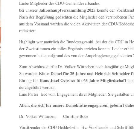
Liebe Mitglieder des CDU-Gemeindeverbandes,
Jahreshauptversammlung 2025
bei unserer
konnte der Vorsitzend
Nach de
r Begrüßung gedachten die Mitglieder den verstorbenen Par
aus dem Vorstand wurden die vielen Aktivitäten der CDU-Heddesh
reflektiert.
Highlight war natürlich die Bundestagswahl, bei der die CDU in
der Zweitstimmen ein tolles Ergebnis erzielen konnte. Leider erhie
gewonnen hatte, aufgrund des von der Ampelregierung geänderten W
Zum Abschluss durfte Dr. Volker Wittneben noch langjährige Mitglie
Klaus Demel für 25 Jahre
Heinrich Schneider f
So wurden
und
Hans-Josef Ochsner für 65 Jahre Mitgliedschaft
Ehrung für
aus 
durchgeführt werden.
Eine Partei lebt vom Engagement ihrer Mitglieder. Sie gestalten u
Allen, die sich für unsere Demokratie engagieren, gebührt dah
Dr. Volker Wittneben Christine Bode
Vorsitzender der CDU Heddesheim stv. Vorsitzende und Schriftfüh